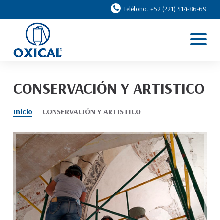
Teléfono. +52 (221) 414-86-69
Inicio
Líneas
Casos de éxito
CONSERVACIÓN Y ARTISTICO
Ventajas
Inicio
CONSERVACIÓN Y ARTISTICO
Nosotros
Contacto