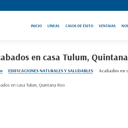
INICIO
LÍNEAS
CASOS DE ÉXITO
VENTAJAS
NO
ESTRUCTURAS
MONUMENTOS
HISTÓRICAS
HISTÓRICOS
abados en casa Tulum, Quintana
ACABADOS FINOS
ARQUEOLOGÍA
io
EDIFICACIONES NATURALES Y SALUDABLES
Acabados en c
EDIFICACIONES
PINTURA A LA CAL
NATURALES Y
SALUDABLES
ados en casa Tulum, Quintana Roo
IMPERMEABILIZANTE
CONSERVACIÓN Y
NATURAL
ARTISTICO