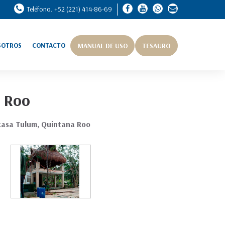
Teléfono. +52 (221) 414-86-69
SOTROS
CONTACTO
MANUAL DE USO
TESAURO
 Roo
asa Tulum, Quintana Roo