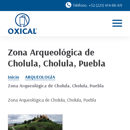
Teléfono. +52 (221) 414-86-69
Inicio
Líneas
Casos de éxito
Zona Arqueológica de
Ventajas
Cholula, Cholula, Puebla
Nosotros
Inicio
ARQUEOLOGÍA
Contacto
Zona Arqueológica de Cholula, Cholula, Puebla
Zona Arqueológica de Cholula, Cholula, Puebla