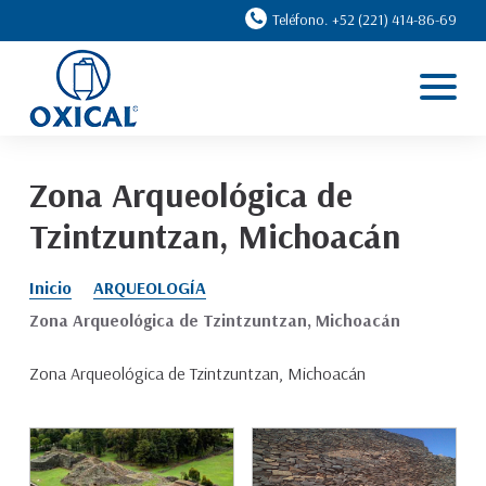
Teléfono. +52 (221) 414-86-69
Inicio
Líneas
Casos de éxito
Zona Arqueológica de
Ventajas
Tzintzuntzan, Michoacán
Nosotros
Inicio
ARQUEOLOGÍA
Contacto
Zona Arqueológica de Tzintzuntzan, Michoacán
Zona Arqueológica de Tzintzuntzan, Michoacán