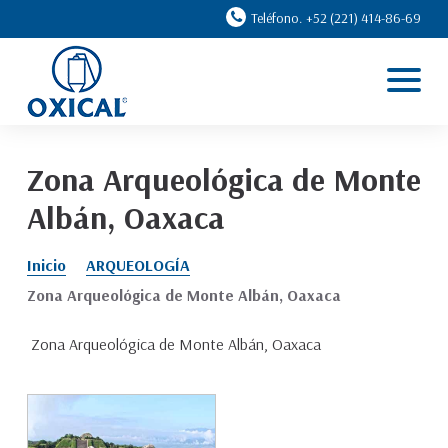
Teléfono. +52 (221) 414-86-69
Inicio
Líneas
Casos de éxito
Zona Arqueológica de Monte
Ventajas
Albán, Oaxaca
Nosotros
Inicio
ARQUEOLOGÍA
Contacto
Zona Arqueológica de Monte Albán, Oaxaca
Zona Arqueológica de Monte Albán, Oaxaca