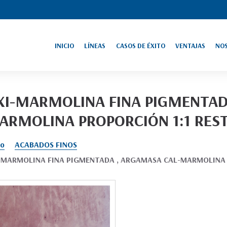
INICIO
LÍNEAS
CASOS DE ÉXITO
VENTAJAS
NO
ESTRUCTURAS
MONUMENTOS
HISTÓRICAS
HISTÓRICOS
XI-MARMOLINA FINA PIGMENTAD
ACABADOS FINOS
ARQUEOLOGÍA
ARMOLINA PROPORCIÓN 1:1 RES
EDIFICACIONES
PINTURA A LA CAL
NATURALES Y
SALUDABLES
io
ACABADOS FINOS
IMPERMEABILIZANTE
-MARMOLINA FINA PIGMENTADA , ARGAMASA CAL-MARMOLINA 
CONSERVACIÓN Y
NATURAL
ARTISTICO