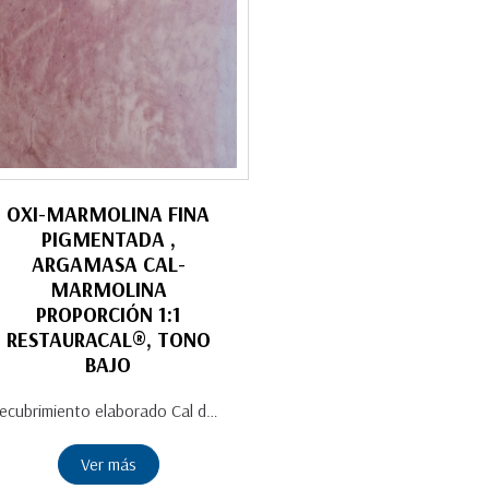
OXI-MARMOLINA FINA
PIGMENTADA ,
ARGAMASA CAL-
MARMOLINA
PROPORCIÓN 1:1
RESTAURACAL®, TONO
BAJO
Recubrimiento elaborado Cal de Alta Pureza en forma de Pasta añeja, marmolina (polvo de mármol) y pigmento mineral, se puede obtener una capa externa impermeable. Argamasa lista para aplicar en interiores. Con mano de obra calificada y técnicas tradicionales manifiesta su funcionalidad. Excepcional en baños y cocinas por sus características fungicidas que limitan el desarrollo de hongos y por su gran resistencia al agua. Otorga un acabo estético único de brillo muy apreciable. Ofrece confort térmico que regula tanto la temperatura como la humedad. Impermeable. 100% natural. Durabilidad prolongada a través del proceso de carbonatación de la Cal de Alta Pureza. Presentación: Cubeta de 19 L
Ver más