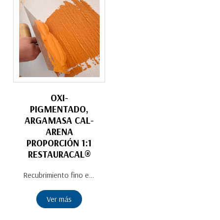
OXI-
PIGMENTADO,
ARGAMASA CAL-
ARENA
PROPORCIÓN 1:1
RESTAURACAL®
Recubrimiento fino en pasta en diversos colores. Elaborado con Cal de Alta Pureza en forma de Pasta Añeja, arena y pigmentos minerales. Argamasa lista para aplicar en interiores y exteriores. Se obtiene un revestimiento mineral texturizado de alta calidad, para fachadas, esgrafiados, proyectos decorativos históricos y contemporáneos. Acabado milenario típico de la cal, mate con visos. Tienen un tiempo de carbonatación gradual, se puede obtener distintos acabados finos. 100% natural con propiedades bioclimáticas. Durabilidad prolongada a través del proceso de carbonatación de la Cal de Alta Pureza. Transpirable Presentación: Cubeta de 19 L
Ver más