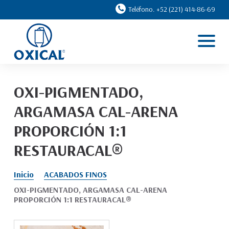
Teléfono. +52 (221) 414-86-69
Inicio
Líneas
Casos de éxito
OXI-PIGMENTADO,
Ventajas
ARGAMASA CAL-ARENA
Nosotros
PROPORCIÓN 1:1
Contacto
RESTAURACAL®
Inicio
ACABADOS FINOS
OXI-PIGMENTADO, ARGAMASA CAL-ARENA
PROPORCIÓN 1:1 RESTAURACAL®