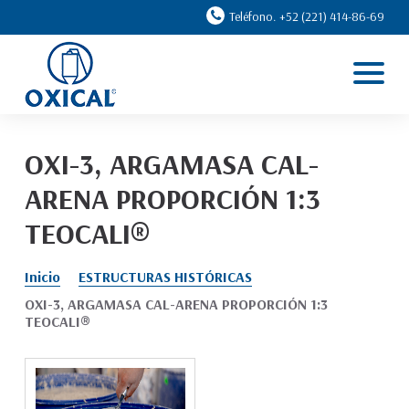
Teléfono. +52 (221) 414-86-69
Inicio
Líneas
Casos de éxito
OXI-3, ARGAMASA CAL-
Ventajas
ARENA PROPORCIÓN 1:3
Nosotros
TEOCALI®
Contacto
Inicio
ESTRUCTURAS HISTÓRICAS
OXI-3, ARGAMASA CAL-ARENA PROPORCIÓN 1:3
TEOCALI®