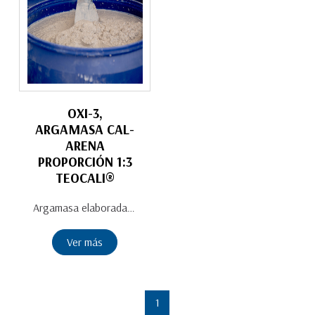
OXI-3,
ARGAMASA CAL-
ARENA
PROPORCIÓN 1:3
TEOCALI®
Argamasa elaborada con Cal de Alta Pureza en forma de pasta, arena con granulometría que pasa por un tamiz de 8 mm y agua potable (baja en sales) apta para el proceso de fabricación de argamasas. Lista para aplicar. Ideal en rehabilitación, restauración de inmuebles históricos y arqueológicos, estructuras históricas, arcos, bóvedas, cúpulas, contrafuertes, asiento de mampostería, columnas, muros de contención, etcétera. Empleo preferente en consolidación y reintegración de albañilerías rústicas, mampostería de piedra y muros mixtos, unión de juntas de piedra, reintegraciones, rellenos, cimentaciones, cubiertas, entortados, pisos y firmes, aplanados gruesos sobre muro de piedra, etcétera. Argamasa lista para su aplicación. Optimiza recursos de mano de obra. Transpirable y bioclimática. Durabilidad a través de su proceso de carbonatación. Resistencia y adherencia excelente con materiales compatibles. Presentación: Cubeta de 19 L / Tambo
Ver más
1