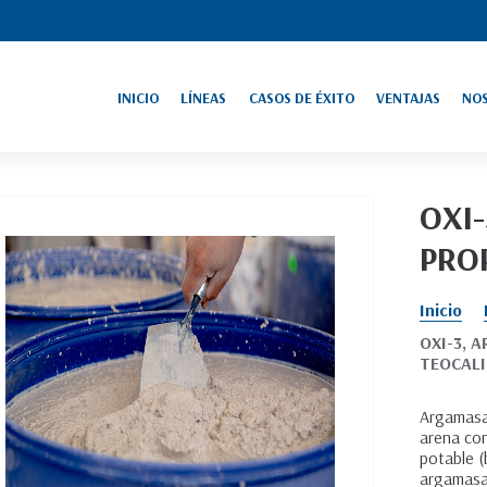
INICIO
LÍNEAS
CASOS DE ÉXITO
VENTAJAS
NO
ESTRUCTURAS
MONUMENTOS
HISTÓRICAS
HISTÓRICOS
OXI
ACABADOS FINOS
ARQUEOLOGÍA
PRO
EDIFICACIONES
PINTURA A LA CAL
NATURALES Y
SALUDABLES
Inicio
IMPERMEABILIZANTE
OXI-3, 
CONSERVACIÓN Y
NATURAL
TEOCAL
ARTISTICO
Argamasa 
arena con
potable (
argamasas