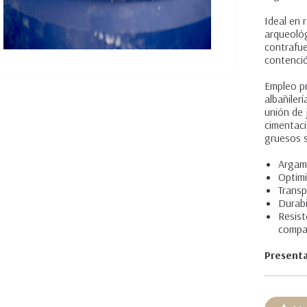
Ideal en 
arqueológ
contrafue
contenció
Empleo pr
albañiler
unión de 
cimentaci
gruesos s
Argama
Optimi
Transp
Durabi
Resist
compat
Presenta