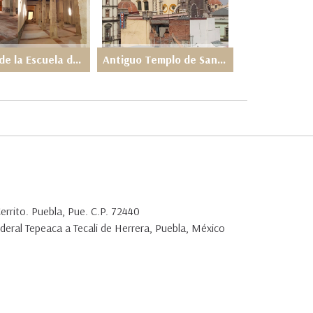
Palacio de la Escuela de Medicina de la UNAM
Antiguo Templo de San AgustÃ­n Centro HistÃ³rico, CDMX.
Cerrito. Puebla, Pue. C.P. 72440
deral Tepeaca a Tecali de Herrera, Puebla, México