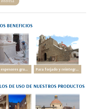
 interesa
OS BENEFICIOS
Alcanza espesores gruesos (se debe aplicar por capas de 1 cm.)
Para forjado y reintegraciÃ³n estructural
LOS DE USO DE NUESTROS PRODUCTOS