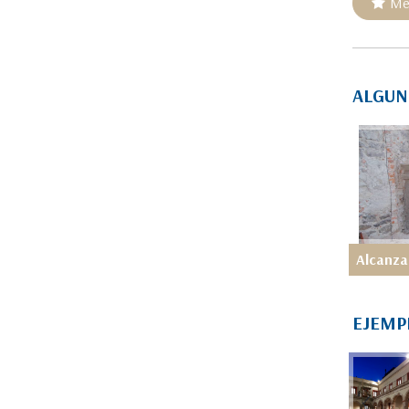
Me
ALGUN
EJEMP